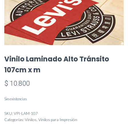
Vinilo Laminado Alto Tránsito
107cm x m
$
10.800
Sin existencias
SKU:
VPI-LAM-107
Categorías:
Vinilos
,
Vinilos para Impresión