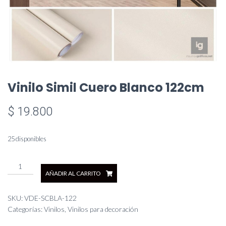
Vinilo Simil Cuero Blanco 122cm
$
19.800
25 disponibles
Vinilo
AÑADIR AL CARRITO
Simil
Cuero
Blanco
SKU:
VDE-SCBLA-122
122cm
Categorías:
Vinilos
,
Vinilos para decoración
cantidad