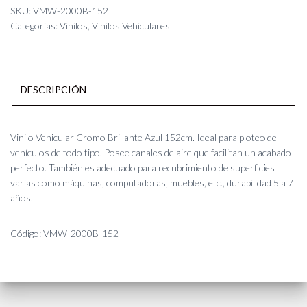
Azul
SKU:
VMW-2000B-152
152cm
Categorías:
Vinilos
,
Vinilos Vehiculares
cantidad
DESCRIPCIÓN
Vinilo Vehicular Cromo Brillante Azul 152cm. Ideal para ploteo de
vehículos de todo tipo. Posee canales de aire que facilitan un acabado
perfecto. También es adecuado para recubrimiento de superficies
varias como máquinas, computadoras, muebles, etc., durabilidad 5 a 7
años.
Código: VMW-2000B-152