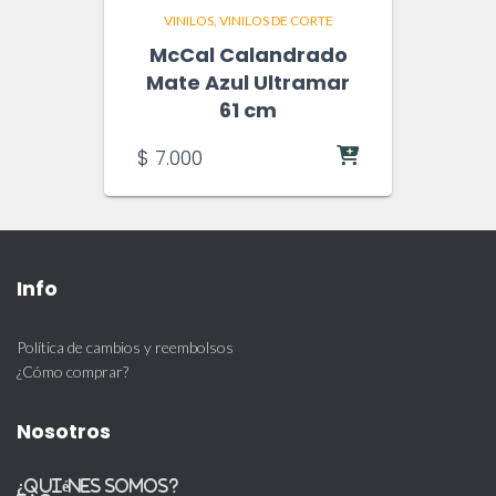
VINILOS
VINILOS DE CORTE
McCal Calandrado
Mate Azul Ultramar
61 cm
$
7.000
Info
Política de cambios y reembolsos
¿Cómo comprar?
Nosotros
¿Quiénes somos?