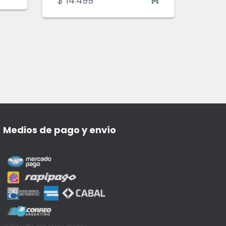
$
14.499
Medios de pago y envío
*Consultá por otros medios