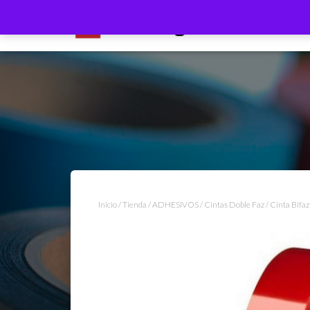
Inicio
/
Tienda
/
ADHESIVOS
/
Cintas Doble Faz
/ Cinta Bif