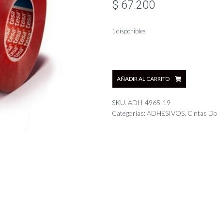
$
67.200
1 disponibles
Cinta
AÑADIR AL CARRITO
Bifaz
Tesa
4965
SKU:
ADH-4965-19
Transparente
Categorías:
ADHESIVOS
,
Cintas Do
19
mm
50
m
cantidad