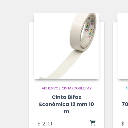
ADHESIVOS
CINTAS DOBLE FAZ
A
Cinta Bifaz
Económica 12 mm 10
70
m
$
2.101
$
1