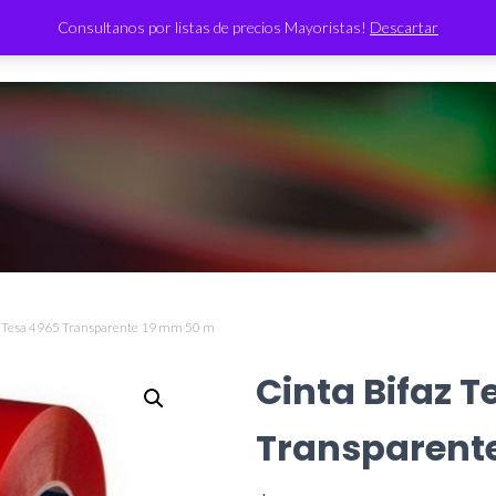
Consultanos por listas de precios Mayoristas!
Descartar
TIENDA
az Tesa 4965 Transparente 19 mm 50 m
Cinta Bifaz 
Transparent