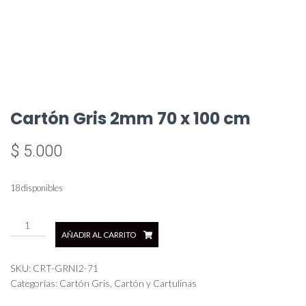
Cartón Gris 2mm 70 x 100 cm
$
5.000
18 disponibles
Cartón
AÑADIR AL CARRITO
Gris
2mm
70
SKU:
CRT-GRNI2-71
x
Categorías:
Cartón Gris
,
Cartón y Cartulinas
100