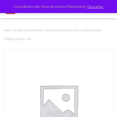
Consultanos por listas de precios Mayoristas!
Descartar
CAMBI
Inicio
/
Tienda
/
Indumentaria
/
Gorras y Sombreros
/ Gorra Gaba. Acrílica-
Poliéster Arena – 5A