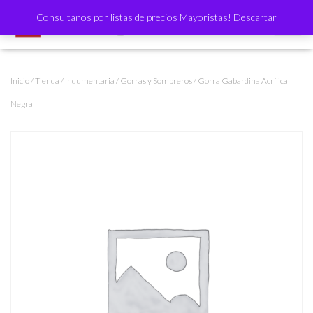
Consultanos por listas de precios Mayoristas!
Descartar
CAMBI
Inicio
/
Tienda
/
Indumentaria
/
Gorras y Sombreros
/ Gorra Gabardina Acrílica
Negra