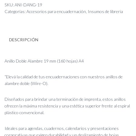
19
SKU:
ANI-DANG-19
mm
Categorías:
Accesorios para encuadernación
,
Insumos de libreria
(160
hojas)
A4
cantidad
DESCRIPCIÓN
Anillo Doble Alambre 19 mm (160 hojas) A4
“Elevá la calidad de tus encuadernaciones con nuestros anillos de
alambre doble (Wire-O).
Diseñados para brindar una terminación de imprenta, estos anillos
ofrecen la máxima resistencia y una estética superior frente al espiral
plástico convencional.
Ideales para agendas, cuadernos, calendarios y presentaciones
corporativas que exigen durabilidad y un deslizamiento de hojas