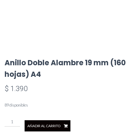
Anillo Doble Alambre 19 mm (160
hojas) A4
$
1.390
89 disponibles
Anillo
AÑADIR AL CARRITO
Doble
Alambre