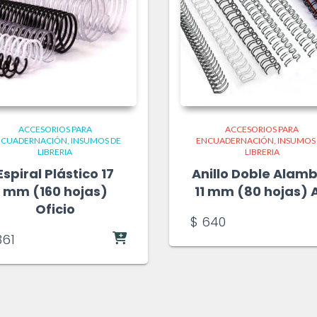
ACCESORIOS PARA
ACCESORIOS PARA
NCUADERNACIÓN
INSUMOS DE
ENCUADERNACIÓN
INSUMOS
LIBRERIA
LIBRERIA
Espiral Plástico 17
Anillo Doble Alam
mm (160 hojas)
11 mm (80 hojas) 
Oficio
$
640
61