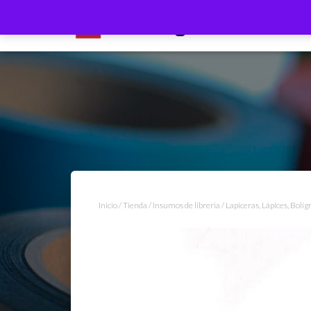
Inicio
/
Tienda
/
Insumos de libreria
/
Lapiceras, Lápices, Bolíg