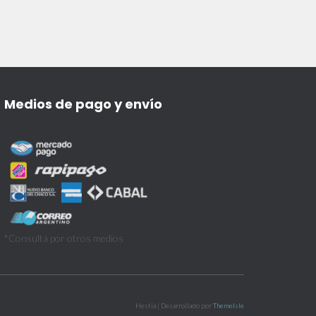
Medios de pago y envío
*Consultá por otros medios
Hestia | Desarrollado por
ThemeIsle