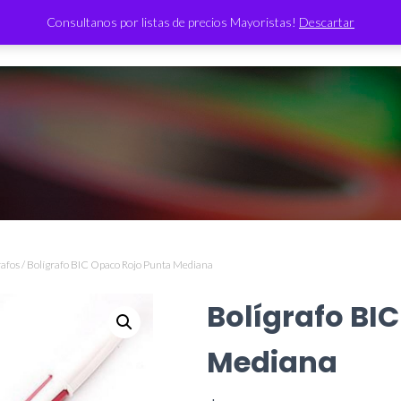
Consultanos por listas de precios Mayoristas!
Descartar
TIENDA
rafos
/ Bolígrafo BIC Opaco Rojo Punta Mediana
Bolígrafo BI
Mediana