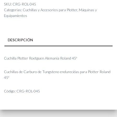
Alemania
SKU:
CRG-ROL-045
Roland
Categorías:
Cuchillas y Accesorios para Plotter
,
Máquinas y
45º
Equipamientos
cantidad
DESCRIPCIÓN
Cuchilla Plotter Roetguen Alemania Roland 45º
Cuchillas de Carburo de Tungsteno endurecidas para Plotter Roland
45º
Código: CRG-ROL-045