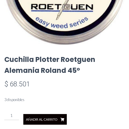
Cuchilla Plotter Roetguen
Alemania Roland 45º
$
68.501
3 disponibles
Cuchilla
AÑADIR AL CARRITO
Plotter
Roetguen