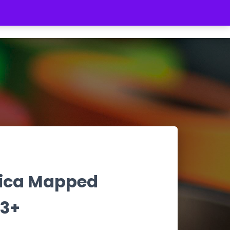
REGISTRATE
INICIAR SESIÓN
$ 0
lica Mapped
A3+