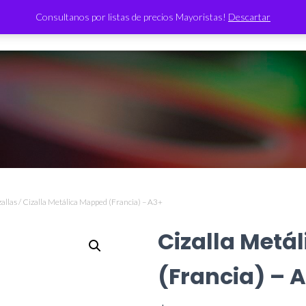
Consultanos por listas de precios Mayoristas!
Descartar
TIENDA
zallas
/ Cizalla Metálica Mapped (Francia) – A3+
Cizalla Metá
(Francia) – 