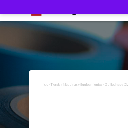
Inicio
/
Tienda
/
Máquinas y Equipamientos
/
Guillotinas y Ci