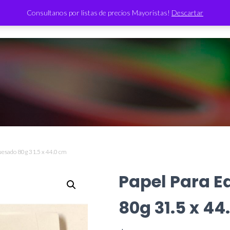
Consultanos por listas de precios Mayoristas!
Descartar
TIENDA
uesado 80g 31.5 x 44.0 cm
Papel Para E
80g 31.5 x 44