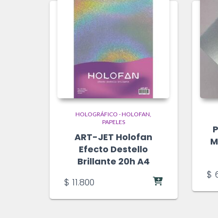
HOLOGRÁFICO - HOLOFAN
PAPELES
P
ART-JET Holofan
M
Efecto Destello
Brillante 20h A4
$
6
$
11.800