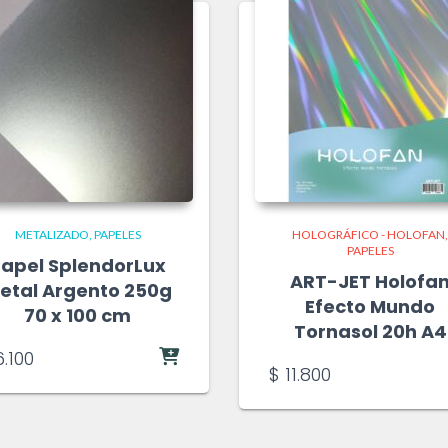
METALIZADO
PAPELES
HOLOGRÁFICO - HOLOFAN
PAPELES
apel SplendorLux
ART-JET Holofa
etal Argento 250g
Efecto Mundo
70 x 100 cm
Tornasol 20h A4
.100
$
11.800