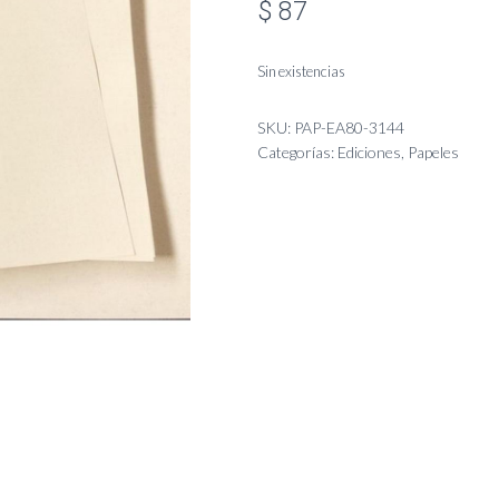
$
87
Sin existencias
SKU:
PAP-EA80-3144
Categorías:
Ediciones
,
Papeles