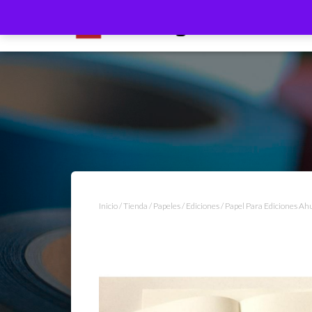
Inicio
/
Tienda
/
Papeles
/
Ediciones
/ Papel Para Ediciones Ah