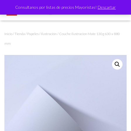
Consultanos por listas de precios Mayoristas!
Descartar
CAMBI
Inicio
/
Tienda
/
Papeles
/
Ilustración
/ Couche Ilustracion Mate 130g 630 x 880
mm