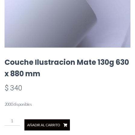
Couche Ilustracion Mate 130g 630
x 880 mm
$
340
2000 disponibles
Couche
AÑADIR AL CARRITO
Ilustracion
Mate