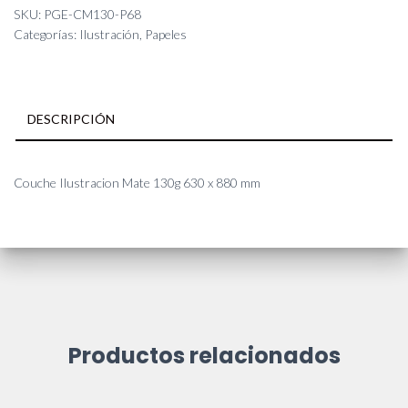
130g
SKU:
PGE-CM130-P68
630
Categorías:
Ilustración
,
Papeles
x
880
mm
cantidad
DESCRIPCIÓN
Couche Ilustracion Mate 130g 630 x 880 mm
Productos relacionados