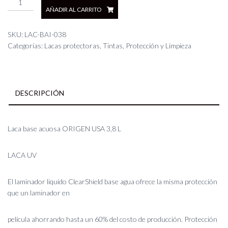
AÑADIR AL CARRITO
base
acuosa
ORIGEN
SKU:
LAC-BAI-038
USA
Categorías:
Lacas protectoras
,
Tintas, Protección y Limpieza
3,8
L
cantidad
DESCRIPCIÓN
Laca base acuosa ORIGEN USA 3,8 L
LACA UV
El laminador liquido ClearShield base agua ofrece la misma protección
que un laminador en
película ahorrando hasta un 60% del costo de producción. Protección