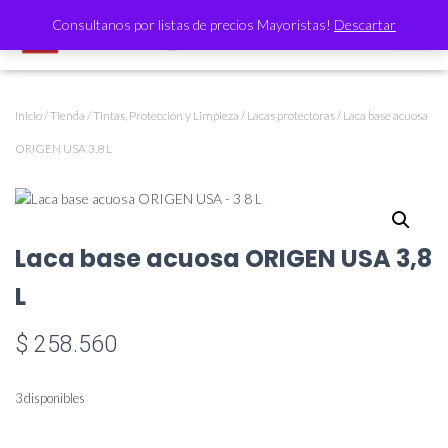
Consultanos por listas de precios Mayoristas!
Descartar
CAMBI
Inicio
/
Tienda
/
Tintas, Protección y Limpieza
/
Lacas protectoras
/ Laca base acuosa
ORIGEN USA 3,8 L
Laca base acuosa ORIGEN USA 3,8
L
$
258.560
3 disponibles
Laca