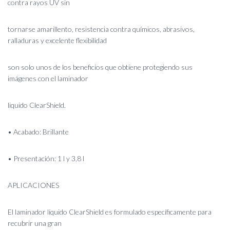
contra rayos UV sin
tornarse amarillento, resistencia contra químicos, abrasivos,
ralladuras y excelente flexibilidad
son solo unos de los beneficios que obtiene protegiendo sus
imágenes con el laminador
liquido ClearShield.
• Acabado: Brillante
• Presentación: 1 l y 3,8 l
APLICACIONES
El laminador líquido ClearShield es formulado específicamente para
recubrir una gran