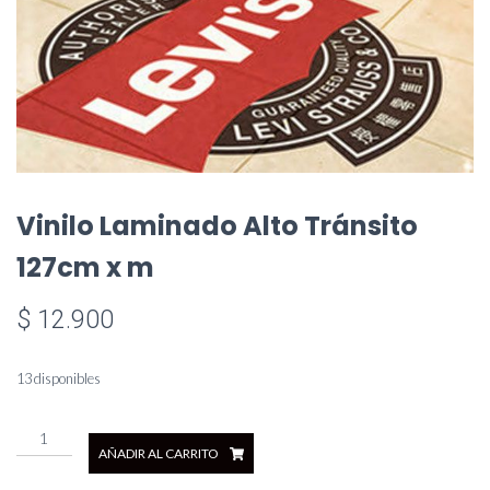
Vinilo Laminado Alto Tránsito
127cm x m
$
12.900
13 disponibles
Vinilo
AÑADIR AL CARRITO
Laminado
Alto