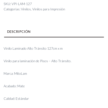
Tránsito
SKU:
VPI-LAM-127
127cm
Categorías:
Vinilos
,
Vinilos para Impresión
x
m
cantidad
DESCRIPCIÓN
Vinilo Laminado Alto Tránsito 127cm x m
Vinilo para laminación de Pisos – Alto Tránsito.
Marca: MitoLam
Acabado: Mate
Calidad: Estándar