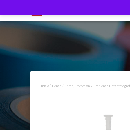
Inicio
/
Tienda
/
Tintas, Protección y Limpieza
/
Tintas fotográ