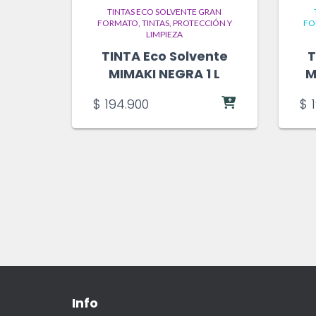
TINTAS ECO SOLVENTE GRAN
FORMATO
TINTAS, PROTECCIÓN Y
FO
LIMPIEZA
TINTA Eco Solvente
T
MIMAKI NEGRA 1 L
M
$
194.900
$
1
Info