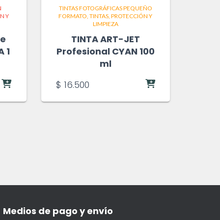
N
TINTAS FOTOGRÁFICAS PEQUEÑO
N Y
FORMATO
TINTAS, PROTECCIÓN Y
LIMPIEZA
te
TINTA ART-JET
 1
Profesional CYAN 100
ml
$
16.500
Medios de pago y envío