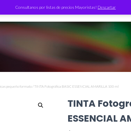
Consultanos por listas de precios Mayoristas!
Descartar
TIENDA
ficas pequeño formato
/ TINTA Fotográfica BASIC ESSENCIAL AMARILLA 100 ml
TINTA Fotogr
ESSENCIAL AM